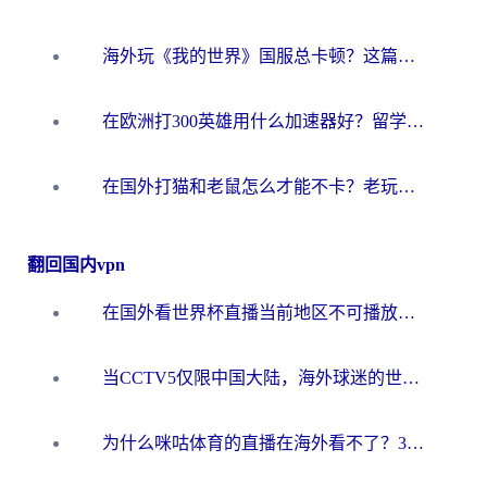
海外玩《我的世界》国服总卡顿？这篇我的世界游戏加速器指南帮你解决所有问题
在欧洲打300英雄用什么加速器好？留学生亲测有效的解决方案来了
在国外打猫和老鼠怎么才能不卡？老玩家亲测的终极加速指南
翻回国内vpn
在国外看世界杯直播当前地区不可播放？海外党必看的回国加速全攻略
当CCTV5仅限中国大陆，海外球迷的世界杯狂欢如何继续？
为什么咪咕体育的直播在海外看不了？3步解决海外看世界杯+抖音地区限制难题