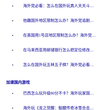
海外党必看：怎么在国外玩真人天天斗地主？附证券开户、音乐定位修改全攻略
他趣国外地区限制怎么办？海外党追剧听歌看直播的一站式解决方案
在英国用1号店地区限制怎么办？海外党必看的回国加速全攻略
在马来西亚用邮储银行怎么把定位修改到中国国内？3个海外生活痛点一次解决
怎么在国外玩五林五子棋？海外党必看的回国加速全攻略（附优酷荔枝FM解决方法）
加速国内游戏
巴西怎么玩升级80分不卡？海外玩家国服游戏加速器终极指南（附避坑技巧）
海外玩《龙之觉醒：骷髅传奇冰雪合击》延迟高？这篇指南帮你解决卡顿烦恼！