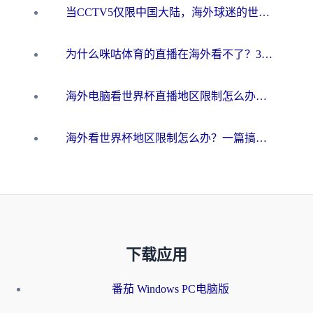
当CCTV5仅限中国大陆，海外球迷的世界杯狂欢如何继续？
为什么咪咕体育的直播在海外看不了？3步解决海外看世界杯+抖音地区限制难题
海外电脑看世界杯直播地区限制怎么办？你需要一个聪明的加速器
海外看世界杯地区限制怎么办？一篇搞定咪咕视频播放+国内资源无缝访问指南
下载应用
番茄 Windows PC电脑版