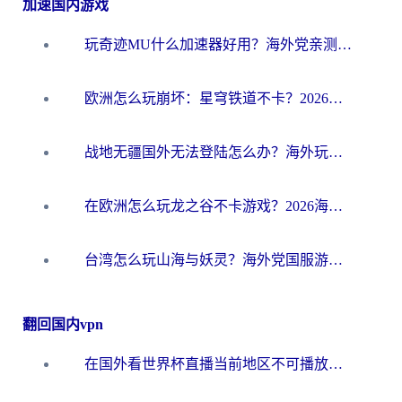
加速国内游戏
玩奇迹MU什么加速器好用？海外党亲测：这款加速器让你告别延迟卡顿！
欧洲怎么玩崩坏：星穹铁道不卡？2026海外玩家国服游戏加速器终极攻略
战地无疆国外无法登陆怎么办？海外玩家国服畅玩终极指南（附欧服魔兽EVE加速方案）
在欧洲怎么玩龙之谷不卡游戏？2026海外党国服游戏加速全攻略
台湾怎么玩山海与妖灵？海外党国服游戏加速全攻略，告别延迟卡顿
翻回国内vpn
在国外看世界杯直播当前地区不可播放？海外党必看的回国加速全攻略