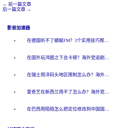
←
前一篇文章
后一篇文章
→
影音加速器
在德国听不了蜻蜓FM？3个实用技巧帮你解锁国内影音自由
在国外玩鸿图之下总卡顿？海外党追剧听歌的3个实用解决方案
在瑞士用洋码头地区限制怎么办？海外华人必看的回国加速全攻略
爱奇艺在新西兰用不了怎么办？海外党亲测有效的回国加速方案
在巴西用陌陌怎么把定位修改到中国国内？海外党必看的回国加速全攻略