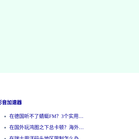
影音加速器
在德国听不了蜻蜓FM？3个实用技巧帮你解锁国内影音自由
在国外玩鸿图之下总卡顿？海外党追剧听歌的3个实用解决方案
在瑞士用洋码头地区限制怎么办？海外华人必看的回国加速全攻略