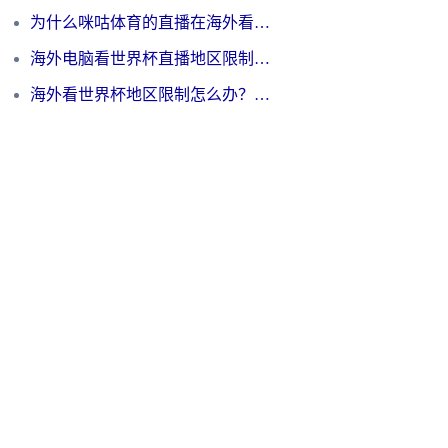
为什么咪咕体育的直播在海外看不了？3步解决海外看世界杯+抖音地区限制难题
海外电脑看世界杯直播地区限制怎么办？你需要一个聪明的加速器
海外看世界杯地区限制怎么办？一篇搞定咪咕视频播放+国内资源无缝访问指南