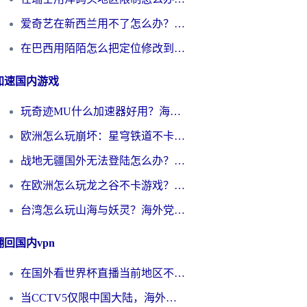
爱奇艺在新西兰用不了怎么办？海外党亲测有效的回国加速方案
在巴西用陌陌怎么把定位修改到中国国内？海外党必看的回国加速全攻略
加速国内游戏
玩奇迹MU什么加速器好用？海外党亲测：这款加速器让你告别延迟卡顿！
欧洲怎么玩崩坏：星穹铁道不卡？2026海外玩家国服游戏加速器终极攻略
战地无疆国外无法登陆怎么办？海外玩家国服畅玩终极指南（附欧服魔兽EVE加速方案）
在欧洲怎么玩龙之谷不卡游戏？2026海外党国服游戏加速全攻略
台湾怎么玩山海与妖灵？海外党国服游戏加速全攻略，告别延迟卡顿
翻回国内vpn
在国外看世界杯直播当前地区不可播放？海外党必看的回国加速全攻略
当CCTV5仅限中国大陆，海外球迷的世界杯狂欢如何继续？