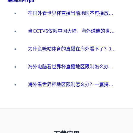
翻回国内vpn
在国外看世界杯直播当前地区不可播放？海外党必看的回国加速全攻略
当CCTV5仅限中国大陆，海外球迷的世界杯狂欢如何继续？
为什么咪咕体育的直播在海外看不了？3步解决海外看世界杯+抖音地区限制难题
海外电脑看世界杯直播地区限制怎么办？你需要一个聪明的加速器
海外看世界杯地区限制怎么办？一篇搞定咪咕视频播放+国内资源无缝访问指南