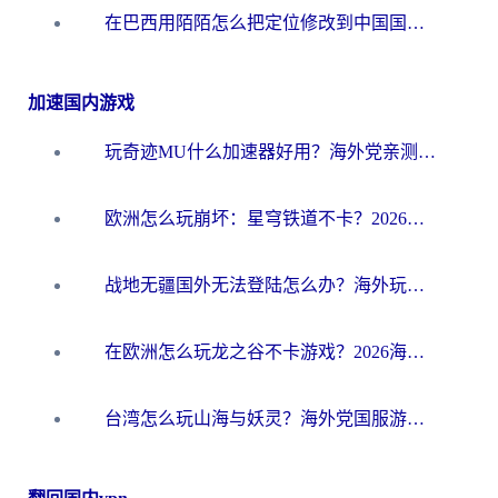
在巴西用陌陌怎么把定位修改到中国国内？海外党必看的回国加速全攻略
加速国内游戏
玩奇迹MU什么加速器好用？海外党亲测：这款加速器让你告别延迟卡顿！
欧洲怎么玩崩坏：星穹铁道不卡？2026海外玩家国服游戏加速器终极攻略
战地无疆国外无法登陆怎么办？海外玩家国服畅玩终极指南（附欧服魔兽EVE加速方案）
在欧洲怎么玩龙之谷不卡游戏？2026海外党国服游戏加速全攻略
台湾怎么玩山海与妖灵？海外党国服游戏加速全攻略，告别延迟卡顿