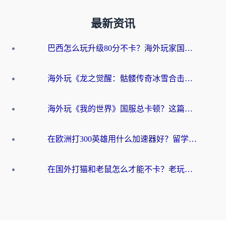
最新资讯
巴西怎么玩升级80分不卡？海外玩家国服游戏加速器终极指南（附避坑技巧）
海外玩《龙之觉醒：骷髅传奇冰雪合击》延迟高？这篇指南帮你解决卡顿烦恼！
海外玩《我的世界》国服总卡顿？这篇我的世界游戏加速器指南帮你解决所有问题
在欧洲打300英雄用什么加速器好？留学生亲测有效的解决方案来了
在国外打猫和老鼠怎么才能不卡？老玩家亲测的终极加速指南