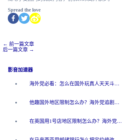
Spread the love
←
前一篇文章
后一篇文章
→
影音加速器
海外党必看：怎么在国外玩真人天天斗地主？附证券开户、音乐定位修改全攻略
他趣国外地区限制怎么办？海外党追剧听歌看直播的一站式解决方案
在英国用1号店地区限制怎么办？海外党必看的回国加速全攻略
在马来西亚用邮储银行怎么把定位修改到中国国内？3个海外生活痛点一次解决