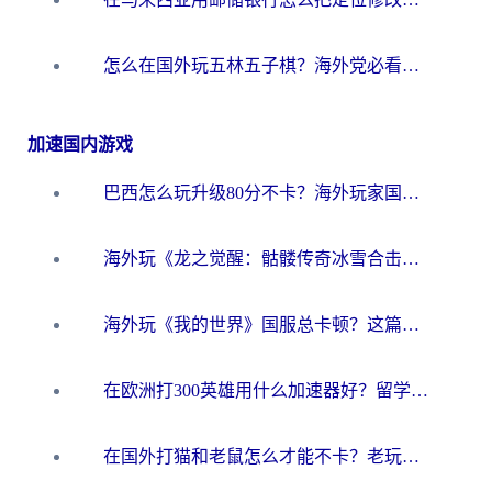
怎么在国外玩五林五子棋？海外党必看的回国加速全攻略（附优酷荔枝FM解决方法）
加速国内游戏
巴西怎么玩升级80分不卡？海外玩家国服游戏加速器终极指南（附避坑技巧）
海外玩《龙之觉醒：骷髅传奇冰雪合击》延迟高？这篇指南帮你解决卡顿烦恼！
海外玩《我的世界》国服总卡顿？这篇我的世界游戏加速器指南帮你解决所有问题
在欧洲打300英雄用什么加速器好？留学生亲测有效的解决方案来了
在国外打猫和老鼠怎么才能不卡？老玩家亲测的终极加速指南