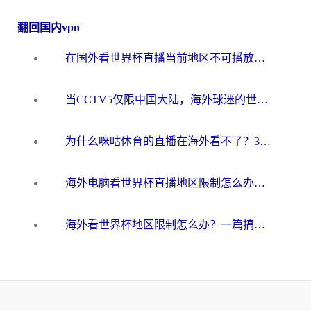
翻回国内vpn
在国外看世界杯直播当前地区不可播放？海外党必看的回国加速全攻略
当CCTV5仅限中国大陆，海外球迷的世界杯狂欢如何继续？
为什么咪咕体育的直播在海外看不了？3步解决海外看世界杯+抖音地区限制难题
海外电脑看世界杯直播地区限制怎么办？你需要一个聪明的加速器
海外看世界杯地区限制怎么办？一篇搞定咪咕视频播放+国内资源无缝访问指南