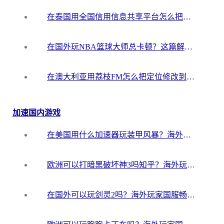
在泰国用全国信用信息共享平台怎么把定位修改到中国国内？海外党解决国内服务访问难题的实用指南
在国外玩NBA篮球大师总卡顿？这篇解决你所有海外看国内内容的烦恼
在澳大利亚用荔枝FM怎么把定位修改到中国国内？海外华人必看的内容访问指南
加速国内游戏
在美国用什么加速器玩装甲风暴？海外玩家亲测有效的国服游戏加速指南
欧洲可以打暗黑破坏神3吗知乎？海外玩家国服游戏加速终极指南
在国外可以玩剑灵2吗？海外玩家国服畅玩终极指南（附永恒之塔明日方舟加速方案）