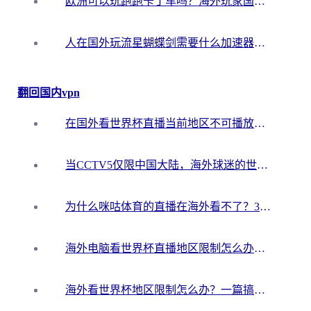
欧洲可以玩跑跑卡丁车吗？海外玩家国服游戏畅玩终极指南（附QQ炫舞剑网3解决方案）
人在国外玩流星蝴蝶剑需要什么加速器？老玩家亲测的终极解决方案
翻回国内vpn
在国外看世界杯直播当前地区不可播放？海外党必看的回国加速全攻略
当CCTV5仅限中国大陆，海外球迷的世界杯狂欢如何继续？
为什么咪咕体育的直播在海外看不了？3步解决海外看世界杯+抖音地区限制难题
海外电脑看世界杯直播地区限制怎么办？你需要一个聪明的加速器
海外看世界杯地区限制怎么办？一篇搞定咪咕视频播放+国内资源无缝访问指南