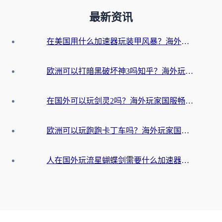
最新资讯
在美国用什么加速器玩装甲风暴？海外玩家亲测有效的国服游戏加速指南
欧洲可以打暗黑破坏神3吗知乎？海外玩家国服游戏加速终极指南
在国外可以玩剑灵2吗？海外玩家国服畅玩终极指南（附永恒之塔明日方舟加速方案）
欧洲可以玩跑跑卡丁车吗？海外玩家国服游戏畅玩终极指南（附QQ炫舞剑网3解决方案）
人在国外玩流星蝴蝶剑需要什么加速器？老玩家亲测的终极解决方案