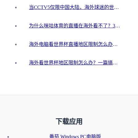
当CCTV5仅限中国大陆，海外球迷的世界杯狂欢如何继续？
为什么咪咕体育的直播在海外看不了？3步解决海外看世界杯+抖音地区限制难题
海外电脑看世界杯直播地区限制怎么办？你需要一个聪明的加速器
海外看世界杯地区限制怎么办？一篇搞定咪咕视频播放+国内资源无缝访问指南
下载应用
番茄 Windows PC电脑版