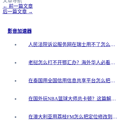
文章导航
←
前一篇文章
后一篇文章
→
影音加速器
人民法院诉讼服务网在瑞士用不了怎么办？海外华人必备的回国加速指南
老挝怎么打不开鄂汇办？海外华人必看的回国加速全攻略（附欧洲杯小说流畅技巧）
在泰国用全国信用信息共享平台怎么把定位修改到中国国内？海外党解决国内服务访问难题的实用指南
在国外玩NBA篮球大师总卡顿？这篇解决你所有海外看国内内容的烦恼
在澳大利亚用荔枝FM怎么把定位修改到中国国内？海外华人必看的内容访问指南