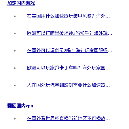
加速国内游戏
在美国用什么加速器玩装甲风暴？海外玩家亲测有效的国服游戏加速指南
欧洲可以打暗黑破坏神3吗知乎？海外玩家国服游戏加速终极指南
在国外可以玩剑灵2吗？海外玩家国服畅玩终极指南（附永恒之塔明日方舟加速方案）
欧洲可以玩跑跑卡丁车吗？海外玩家国服游戏畅玩终极指南（附QQ炫舞剑网3解决方案）
人在国外玩流星蝴蝶剑需要什么加速器？老玩家亲测的终极解决方案
翻回国内vpn
在国外看世界杯直播当前地区不可播放？海外党必看的回国加速全攻略