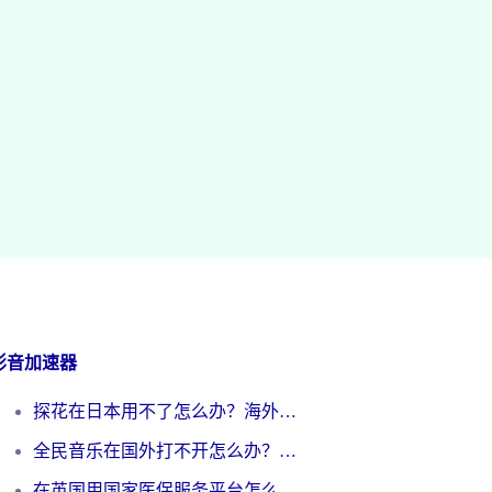
影音加速器
探花在日本用不了怎么办？海外党必看的回国加速解决方案（附多场景实测）
全民音乐在国外打不开怎么办？海外党亲测有效的回国加速方案
在英国用国家医保服务平台怎么把定位修改到中国国内？海外党必看的解决指南（附腾讯视频伊对可用方法）