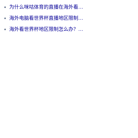
为什么咪咕体育的直播在海外看不了？3步解决海外看世界杯+抖音地区限制难题
海外电脑看世界杯直播地区限制怎么办？你需要一个聪明的加速器
海外看世界杯地区限制怎么办？一篇搞定咪咕视频播放+国内资源无缝访问指南