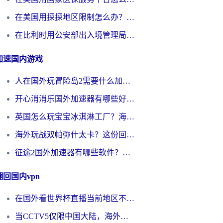
在美国用探探地区限制怎么办？3个实用技巧帮你搞定（附咪咕豆瓣音乐限制破解法）
在比利时用公安部出入境管理局地区限制怎么办？3步搞定+欧洲杯观赛&香港购物指南
加速国内游戏
人在国外玩冒险岛2需要什么加速器？老玩家亲测有效的选择指南
开心消消乐国外加速器有哪些好用？海外党亲测不踩坑指南（附塔瑞斯世界Online流畅技巧）
英国怎么玩宝宝冰淇淋工厂？海外党国服游戏加速避坑指南（附挪威装甲风暴解决方案）
海外玩战双帕弥什太卡？这份回国加速器终极指南帮你告别延迟（附打球球大作战古今江湖加速方案）
征途2国外加速器有哪些软件？海外玩家亲测实用指南（附非洲梦幻西游加速技巧）
翻回国内vpn
在国外看世界杯直播当前地区不可播放？海外党必看的回国加速全攻略
当CCTV5仅限中国大陆，海外球迷的世界杯狂欢如何继续？