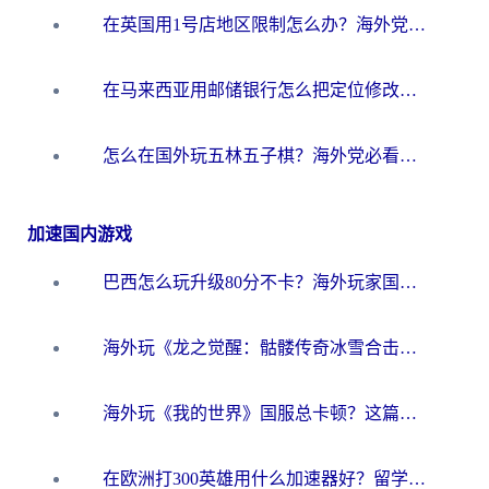
在英国用1号店地区限制怎么办？海外党必看的回国加速全攻略
在马来西亚用邮储银行怎么把定位修改到中国国内？3个海外生活痛点一次解决
怎么在国外玩五林五子棋？海外党必看的回国加速全攻略（附优酷荔枝FM解决方法）
加速国内游戏
巴西怎么玩升级80分不卡？海外玩家国服游戏加速器终极指南（附避坑技巧）
海外玩《龙之觉醒：骷髅传奇冰雪合击》延迟高？这篇指南帮你解决卡顿烦恼！
海外玩《我的世界》国服总卡顿？这篇我的世界游戏加速器指南帮你解决所有问题
在欧洲打300英雄用什么加速器好？留学生亲测有效的解决方案来了