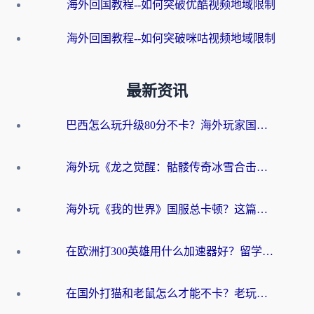
海外回国教程--如何突破优酷视频地域限制
海外回国教程--如何突破咪咕视频地域限制
最新资讯
巴西怎么玩升级80分不卡？海外玩家国服游戏加速器终极指南（附避坑技巧）
海外玩《龙之觉醒：骷髅传奇冰雪合击》延迟高？这篇指南帮你解决卡顿烦恼！
海外玩《我的世界》国服总卡顿？这篇我的世界游戏加速器指南帮你解决所有问题
在欧洲打300英雄用什么加速器好？留学生亲测有效的解决方案来了
在国外打猫和老鼠怎么才能不卡？老玩家亲测的终极加速指南