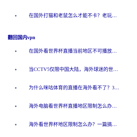
在国外打猫和老鼠怎么才能不卡？老玩家亲测的终极加速指南
翻回国内vpn
在国外看世界杯直播当前地区不可播放？海外党必看的回国加速全攻略
当CCTV5仅限中国大陆，海外球迷的世界杯狂欢如何继续？
为什么咪咕体育的直播在海外看不了？3步解决海外看世界杯+抖音地区限制难题
海外电脑看世界杯直播地区限制怎么办？你需要一个聪明的加速器
海外看世界杯地区限制怎么办？一篇搞定咪咕视频播放+国内资源无缝访问指南