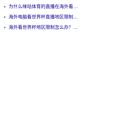
为什么咪咕体育的直播在海外看不了？3步解决海外看世界杯+抖音地区限制难题
海外电脑看世界杯直播地区限制怎么办？你需要一个聪明的加速器
海外看世界杯地区限制怎么办？一篇搞定咪咕视频播放+国内资源无缝访问指南