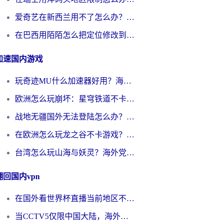
爱奇艺在新西兰用不了怎么办？海外党亲测有效的回国加速方案
在巴西用陌陌怎么把定位修改到中国国内？海外党必看的回国加速全攻略
加速国内游戏
玩奇迹MU什么加速器好用？海外党亲测：这款加速器让你告别延迟卡顿！
欧洲怎么玩崩坏：星穹铁道不卡？2026海外玩家国服游戏加速器终极攻略
战地无疆国外无法登陆怎么办？海外玩家国服畅玩终极指南（附欧服魔兽EVE加速方案）
在欧洲怎么玩龙之谷不卡游戏？2026海外党国服游戏加速全攻略
台湾怎么玩山海与妖灵？海外党国服游戏加速全攻略，告别延迟卡顿
翻回国内vpn
在国外看世界杯直播当前地区不可播放？海外党必看的回国加速全攻略
当CCTV5仅限中国大陆，海外球迷的世界杯狂欢如何继续？