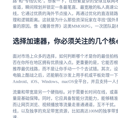
路”和“专线优化”。想象一下，在纷繁复杂的全球互联
省道，瞬间规划并锁定一条最笔直、最宽敞的私人高速公
线，它通过优质的海外节点接入，再通过优化的直连链路
理和逻辑距离。这就是为什么那些资深玩家在寻找“国外用
量的原因。像《魔兽世界》这类MMORPG，一次团队
选择加速器，你必须关注的几个核
面对市场上众多的选择，如何判断哪个才是你的最佳拍档
否在你所在地区拥有优质接入点。更重要的是，它能否根
推荐最优线路，而不是让你手动一个个去试错。其次，设备
电脑上酣战之后，还能躺在沙发上用手机或平板处理一下
Android、iOS、Windows、macOS全平台，并
流量和带宽是另一个硬指标。对于需要长时间在线，或喜
量是基础保障。同时，它应具备智能分流能力，能够精准
而让网页浏览、视频播放等流量走普通通道，互不干扰。
线，以及独享的充足带宽资源，比如高达100M的独享
速。