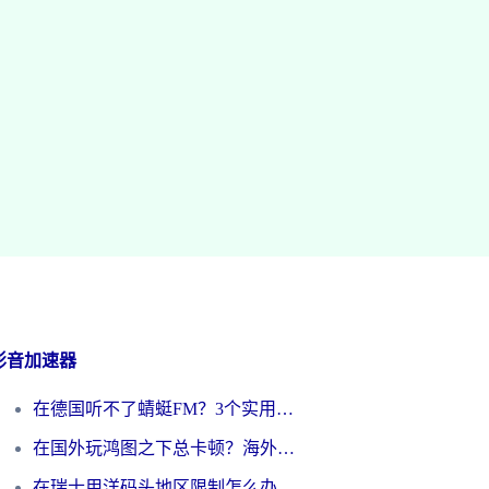
影音加速器
在德国听不了蜻蜓FM？3个实用技巧帮你解锁国内影音自由
在国外玩鸿图之下总卡顿？海外党追剧听歌的3个实用解决方案
在瑞士用洋码头地区限制怎么办？海外华人必看的回国加速全攻略