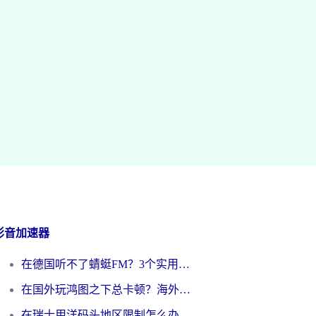
影音加速器
在德国听不了蜻蜓FM？3个实用技巧帮你解锁国内影音自由
在国外玩鸿图之下总卡顿？海外党追剧听歌的3个实用解决方案
在瑞士用洋码头地区限制怎么办？海外华人必看的回国加速全攻略