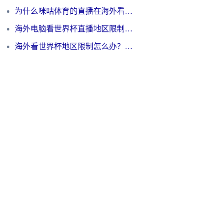
为什么咪咕体育的直播在海外看不了？3步解决海外看世界杯+抖音地区限制难题
海外电脑看世界杯直播地区限制怎么办？你需要一个聪明的加速器
海外看世界杯地区限制怎么办？一篇搞定咪咕视频播放+国内资源无缝访问指南