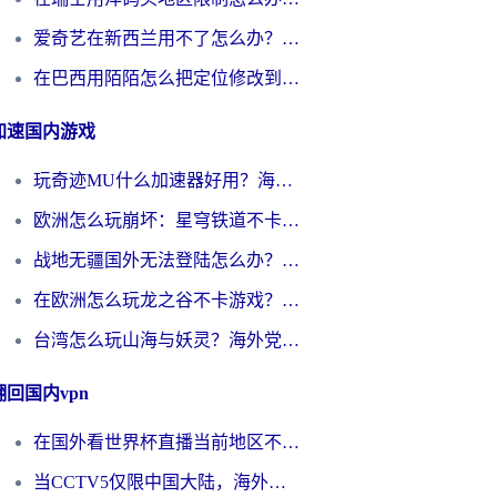
爱奇艺在新西兰用不了怎么办？海外党亲测有效的回国加速方案
在巴西用陌陌怎么把定位修改到中国国内？海外党必看的回国加速全攻略
加速国内游戏
玩奇迹MU什么加速器好用？海外党亲测：这款加速器让你告别延迟卡顿！
欧洲怎么玩崩坏：星穹铁道不卡？2026海外玩家国服游戏加速器终极攻略
战地无疆国外无法登陆怎么办？海外玩家国服畅玩终极指南（附欧服魔兽EVE加速方案）
在欧洲怎么玩龙之谷不卡游戏？2026海外党国服游戏加速全攻略
台湾怎么玩山海与妖灵？海外党国服游戏加速全攻略，告别延迟卡顿
翻回国内vpn
在国外看世界杯直播当前地区不可播放？海外党必看的回国加速全攻略
当CCTV5仅限中国大陆，海外球迷的世界杯狂欢如何继续？