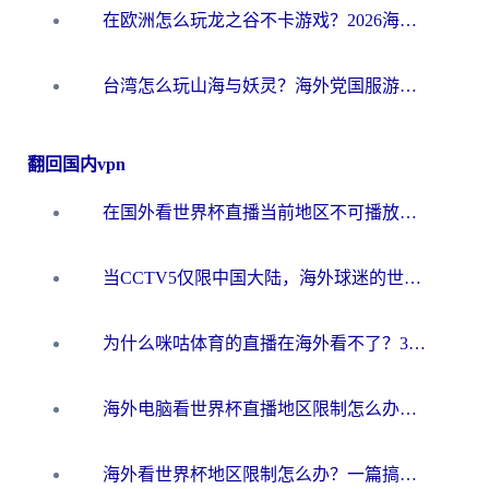
在欧洲怎么玩龙之谷不卡游戏？2026海外党国服游戏加速全攻略
台湾怎么玩山海与妖灵？海外党国服游戏加速全攻略，告别延迟卡顿
翻回国内vpn
在国外看世界杯直播当前地区不可播放？海外党必看的回国加速全攻略
当CCTV5仅限中国大陆，海外球迷的世界杯狂欢如何继续？
为什么咪咕体育的直播在海外看不了？3步解决海外看世界杯+抖音地区限制难题
海外电脑看世界杯直播地区限制怎么办？你需要一个聪明的加速器
海外看世界杯地区限制怎么办？一篇搞定咪咕视频播放+国内资源无缝访问指南