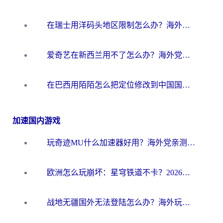
在瑞士用洋码头地区限制怎么办？海外华人必看的回国加速全攻略
爱奇艺在新西兰用不了怎么办？海外党亲测有效的回国加速方案
在巴西用陌陌怎么把定位修改到中国国内？海外党必看的回国加速全攻略
加速国内游戏
玩奇迹MU什么加速器好用？海外党亲测：这款加速器让你告别延迟卡顿！
欧洲怎么玩崩坏：星穹铁道不卡？2026海外玩家国服游戏加速器终极攻略
战地无疆国外无法登陆怎么办？海外玩家国服畅玩终极指南（附欧服魔兽EVE加速方案）