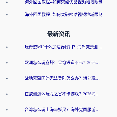
海外回国教程--如何突破优酷视频地域限制
海外回国教程--如何突破咪咕视频地域限制
最新资讯
玩奇迹MU什么加速器好用？海外党亲测：这款加速器让你告别延迟卡顿！
欧洲怎么玩崩坏：星穹铁道不卡？2026海外玩家国服游戏加速器终极攻略
战地无疆国外无法登陆怎么办？海外玩家国服畅玩终极指南（附欧服魔兽EVE加速方案）
在欧洲怎么玩龙之谷不卡游戏？2026海外党国服游戏加速全攻略
台湾怎么玩山海与妖灵？海外党国服游戏加速全攻略，告别延迟卡顿