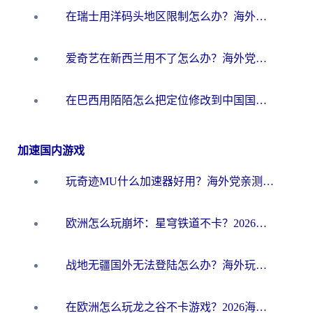
在瑞士用洋码头地区限制怎么办？海外华人必看的回国加速全攻略
爱奇艺在新西兰用不了怎么办？海外党亲测有效的回国加速方案
在巴西用陌陌怎么把定位修改到中国国内？海外党必看的回国加速全攻略
加速国内游戏
玩奇迹MU什么加速器好用？海外党亲测：这款加速器让你告别延迟卡顿！
欧洲怎么玩崩坏：星穹铁道不卡？2026海外玩家国服游戏加速器终极攻略
战地无疆国外无法登陆怎么办？海外玩家国服畅玩终极指南（附欧服魔兽EVE加速方案）
在欧洲怎么玩龙之谷不卡游戏？2026海外党国服游戏加速全攻略