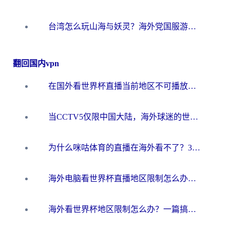
台湾怎么玩山海与妖灵？海外党国服游戏加速全攻略，告别延迟卡顿
翻回国内vpn
在国外看世界杯直播当前地区不可播放？海外党必看的回国加速全攻略
当CCTV5仅限中国大陆，海外球迷的世界杯狂欢如何继续？
为什么咪咕体育的直播在海外看不了？3步解决海外看世界杯+抖音地区限制难题
海外电脑看世界杯直播地区限制怎么办？你需要一个聪明的加速器
海外看世界杯地区限制怎么办？一篇搞定咪咕视频播放+国内资源无缝访问指南