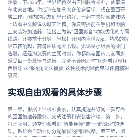
想象一下2026年，世界杯首次由三国联合举办，赛事遍
布北美各地。你或许在加拿大多伦多留学，或在墨西哥
城工作。国内的朋友们早已约好，一起在央视频或咪咕
上边看中文解说边聊天吐槽。你只需提前在手机和电脑
上安装好加速器，连接上为其“回国影音”功能优化的专属
线路。开赛前十分钟，轻松打开国内直播App，熟悉的解
说声音响起，高清画质毫无卡顿。无论是小组赛的冷门
迭爆，还是淘汰赛的生死时刻，你都能与国内亲友同步
感受每一份激情与遗憾，完全不会因为“在国外看世界杯
西班牙 vs 佛得角无法播放”这种技术问题而错过任何精彩
瞬间。
实现自由观看的具体步骤
第一步，根据上述核心要素，认真挑选并订阅一款可靠
的回国加速器服务。完成注册和安装客户端。第二步，
打开应用，通常你会看到“智能连接”或“一键加速”的选
项，系统会自动为你分配最优的回国线路。第三步，加