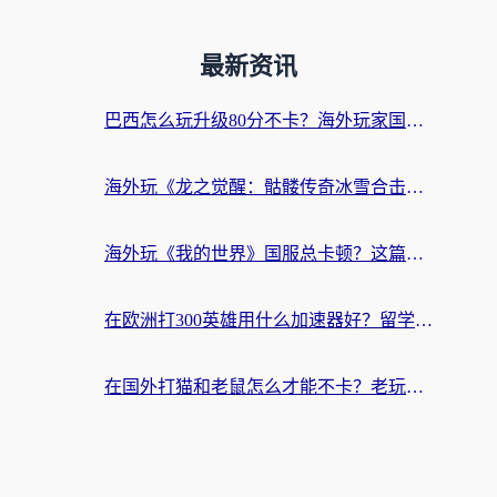
最新资讯
巴西怎么玩升级80分不卡？海外玩家国服游戏加速器终极指南（附避坑技巧）
海外玩《龙之觉醒：骷髅传奇冰雪合击》延迟高？这篇指南帮你解决卡顿烦恼！
海外玩《我的世界》国服总卡顿？这篇我的世界游戏加速器指南帮你解决所有问题
在欧洲打300英雄用什么加速器好？留学生亲测有效的解决方案来了
在国外打猫和老鼠怎么才能不卡？老玩家亲测的终极加速指南